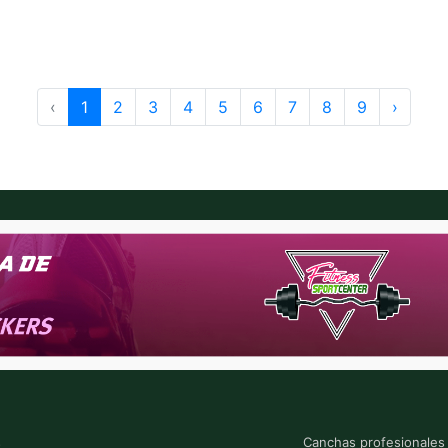
‹
1
2
3
4
5
6
7
8
9
›
s
Canchas profesionales