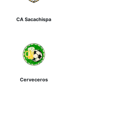
CA Sacachispa
Cerveceros