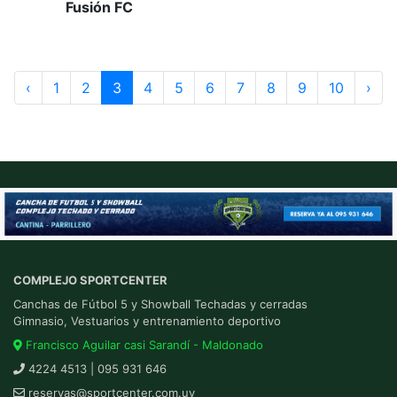
Fusión FC
‹
1
2
3
4
5
6
7
8
9
10
›
COMPLEJO SPORTCENTER
Canchas de Fútbol 5 y Showball Techadas y cerradas
Gimnasio, Vestuarios y entrenamiento deportivo
Francisco Aguilar casi Sarandí - Maldonado
4224 4513 | 095 931 646
reservas@sportcenter.com.uy