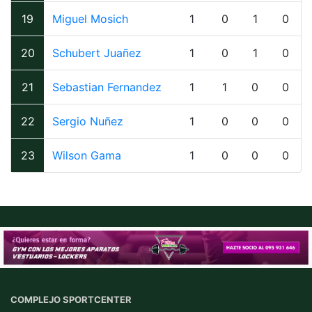
19
Miguel Mosich
1
0
1
0
20
Schubert Juañez
1
0
1
0
21
Sebastian Fernandez
1
1
0
0
22
Sergio Nuñez
1
0
0
0
23
Wilson Gama
1
0
0
0
COMPLEJO SPORTCENTER