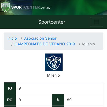
SPORT
CENTER
.com.uy
Sportcenter
Inicio
Asociación Senior
CAMPEONATO DE VERANO 2019
Milenio
Milenio
PJ
9
PG
8
%
89