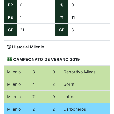
PP
0
%
0
PE
1
%
11
GF
31
GE
8
Historial Milenio
CAMPEONATO DE VERANO 2019
Milenio
3
0
Deportivo Minas
Milenio
4
2
Gorriti
Milenio
7
0
Lobos
Milenio
2
2
Carboneros