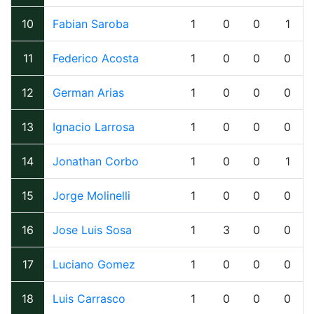
10
Fabian Saroba
1
0
0
1
11
Federico Acosta
1
0
0
0
12
German Arias
1
0
0
0
13
Ignacio Larrosa
1
0
0
0
14
Jonathan Corbo
1
0
0
1
15
Jorge Molinelli
1
0
0
0
16
Jose Luis Sosa
1
3
0
0
17
Luciano Gomez
1
0
0
0
18
Luis Carrasco
1
0
0
0