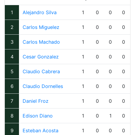
1
Alejandro Silva
1
0
0
0
2
Carlos Miguelez
1
0
0
0
3
Carlos Machado
1
0
0
0
4
Cesar Gonzalez
1
0
0
0
5
Claudio Cabrera
1
0
0
0
6
Claudio Dornelles
1
0
0
0
7
Daniel Froz
1
0
0
0
8
Edison Diano
1
0
1
0
9
Esteban Acosta
1
0
0
0