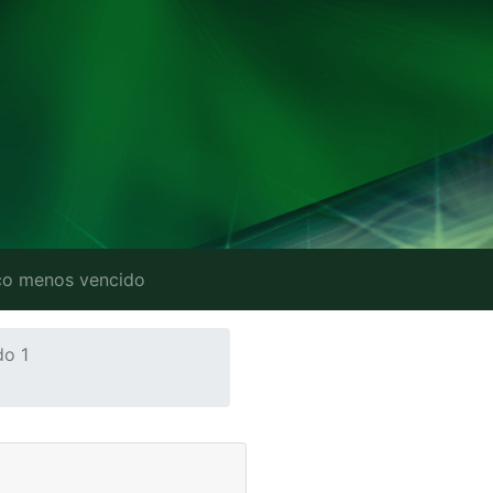
o menos vencido
do 1