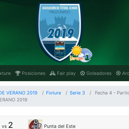
xture
Posiciones
Fair play
Goleadores
Arc
E VERANO 2019
Fixture
Serie 3
Fecha 4 - Parti
ERANO 2019
5
2
vs
Punta del Este